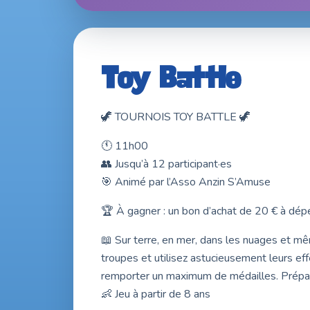
21 & 22 nov. 2026 · Entrée libre
Toy Battle
🦖 TOURNOIS TOY BATTLE 🦖
🕚 11h00
👥 Jusqu’à 12 participant·es
🎯 Animé par l’Asso Anzin S’Amuse
🏆 À gagner : un bon d’achat de 20 € à dépe
📖 Sur terre, en mer, dans les nuages et mêm
troupes et utilisez astucieusement leurs ef
remporter un maximum de médailles. Prépare
👶 Jeu à partir de 8 ans