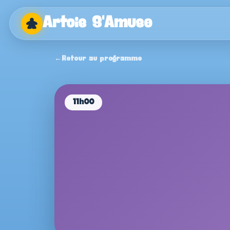
Artois S'Amuse
Artois
Retour au programme
×
S'Amuse
Accueil
11h00
Programme
Auteurs
Editeurs
Boutiques
Infos pratiques