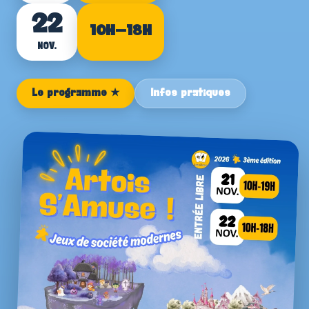
22
21 & 22 nov. 2026 · Entrée libre
10H–18H
NOV.
Le programme ★
Infos pratiques