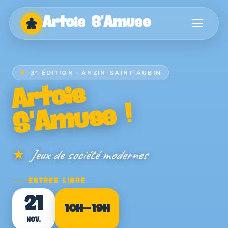
Artois S'Amuse
Artois
×
S'Amuse
3ᵉ ÉDITION · ANZIN-SAINT-AUBIN
Artois
Accueil
S'Amuse !
Programme
Auteurs
Jeux de société modernes
Editeurs
ENTRÉE LIBRE
Boutiques
21
10H–19H
Infos pratiques
NOV.