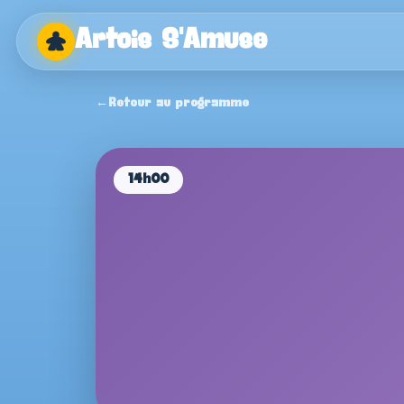
Artois S'Amuse
Artois
Retour au programme
×
S'Amuse
Accueil
14h00
Programme
Auteurs
Editeurs
Boutiques
Infos pratiques