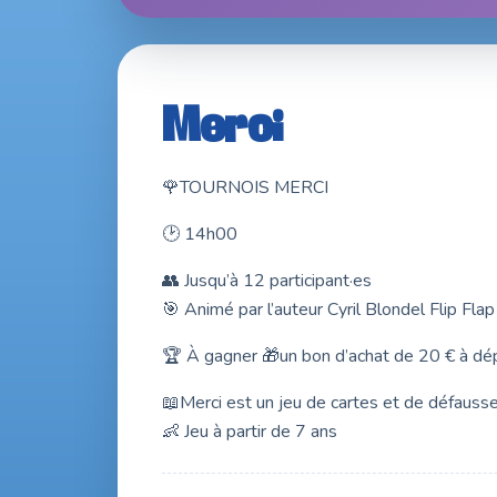
21 & 22 nov. 2026 · Entrée libre
Merci
🌹TOURNOIS MERCI
🕑 14h00
👥 Jusqu’à 12 participant·es
🎯 Animé par l’auteur Cyril Blondel Flip Flap
🏆 À gagner 🎁un bon d’achat de 20 € à dép
📖Merci est un jeu de cartes et de défausse
👶 Jeu à partir de 7 ans