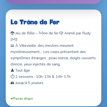
21 & 22 nov. 2026 · Entrée libre
Le Trône de Fer
🐉 Jeu de Rôle – Trône de fer 🎲 Animé par Rudy
(MJ)
📖 À Villevieille, des mestres meurent
mystérieusement… Les corps présentent des
symptômes étranges : peau noircie, doigts couverts
d’encre, yeux injectés de sang.
👤 Tout âge
⏱️ 2 sessions : 10h-13h & 14h-17h
👥 Jusqu’à 5 joueurs
Places dispo