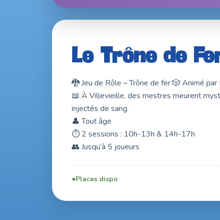
21 & 22 nov. 2026 · Entrée libre
Le Trône de Fer
🐉 Jeu de Rôle – Trône de fer 🎲 Animé par
📖 À Villevieille, des mestres meurent mys
injectés de sang.
👤 Tout âge
⏱️ 2 sessions : 10h-13h & 14h-17h
👥 Jusqu’à 5 joueurs
Places dispo