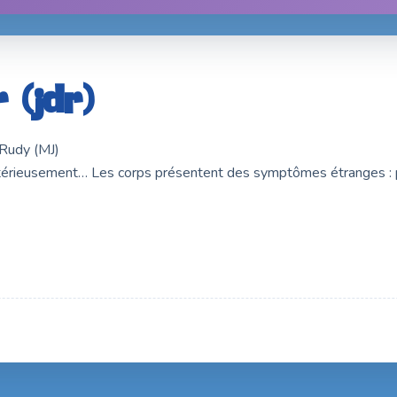
 (jdr)
 Rudy (MJ)
térieusement… Les corps présentent des symptômes étranges : pe