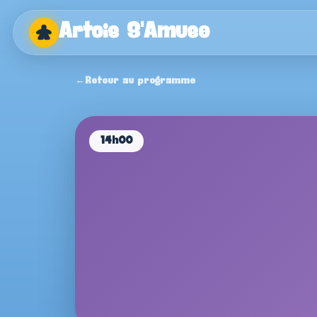
Artois S'Amuse
Artois
Retour au programme
×
S'Amuse
Accueil
14h00
Programme
Auteurs
Editeurs
Boutiques
Infos pratiques